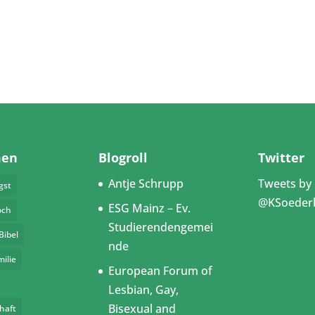
men
Blogroll
Twitter
Antje Schrupp
Tweets by
gst
@KSoeder
ESG Mainz – Ev.
och
Studierendengemei
Bibel
nde
milie
European Forum of
Lesbian, Gay,
Bisexual and
haft