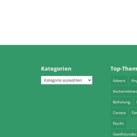
Kategorien
Top-The
Kategorien
Advent
An
Aschermittw
Befreiung
Corona
Fa
Flucht
Gastfreundsc