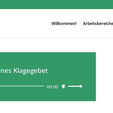
Willkommen!
Arbeitsbereich
nes Klagegebet
Audio-
00:00
Pfeiltasten
Player
Hoch/Runter
benutzen,
um