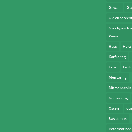
Gewalt
Gl
Gleichberech
Gleichgeschle
Paare
Hass
Herz
Karfreitag
Krise
Losl
Mentoring
Mitmenschlic
Neuanfang
Ostern
qu
Rassismus
Reformations