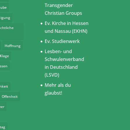
Transgender
aube
Christian Groups
tigung
Ev. Kirche in Hessen
chtliche
und Nassau (EKHN)
Ev. Studienwerk
Hoffnung
Lesben- und
Klage
Schwulenverband
assen
in Deutschland
(LSVD)
Mehr als du
hkeit
glaubst!
Offenheit
eer
tag