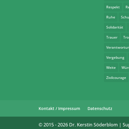
Respekt
R
Ruhe
Schu
Solidarität
Trauer
Tro
Verantwortu
Vergebung
Weite
Wür
Zivilcourage
Kontakt / Impressum
Datenschutz
© 2015 -
2026
Dr. Kerstin Söderblom | Su