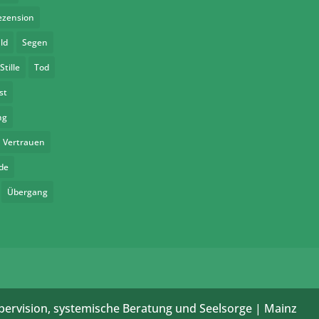
ezension
ld
Segen
Stille
Tod
st
ng
Vertrauen
de
Übergang
pervision, systemische Beratung und Seelsorge | Mainz