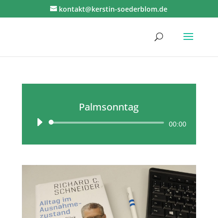
kontakt@kerstin-soederblom.de
Palmsonntag
Audio-
00:00
Player