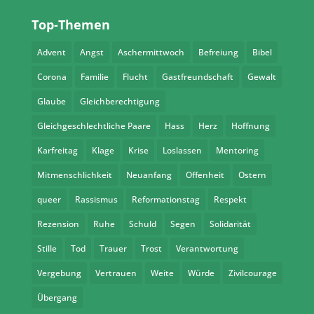
Top-Themen
Advent
Angst
Aschermittwoch
Befreiung
Bibel
Corona
Familie
Flucht
Gastfreundschaft
Gewalt
Glaube
Gleichberechtigung
Gleichgeschlechtliche Paare
Hass
Herz
Hoffnung
Karfreitag
Klage
Krise
Loslassen
Mentoring
Mitmenschlichkeit
Neuanfang
Offenheit
Ostern
queer
Rassismus
Reformationstag
Respekt
Rezension
Ruhe
Schuld
Segen
Solidarität
Stille
Tod
Trauer
Trost
Verantwortung
Vergebung
Vertrauen
Weite
Würde
Zivilcourage
Übergang