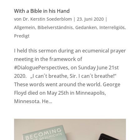
With a Bible in his Hand
von
Dr. Kerstin Soederblom
|
23. Juni 2020
|
Allgemein
,
Bibelverständnis
,
Gedanken
,
Interreligiös
,
Predigt
I held this sermon during an ecumenical prayer
meeting in the framework of
#DialoguePerspectives, on Sunday June 21st
2020. „I can´t breathe, Sir. I can´t breathe!“
These words went around the world. George
Floyd died on May 25th in Minneapolis,
Minnesota. He...