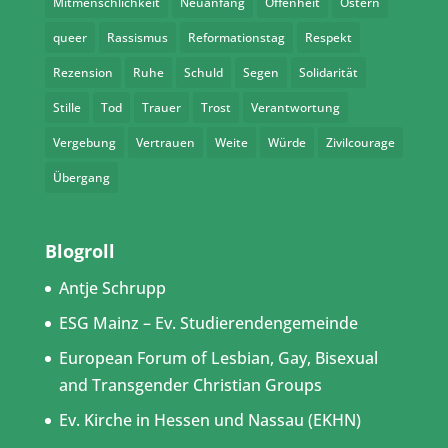
Mitmenschlichkeit
Neuanfang
Offenheit
Ostern
queer
Rassismus
Reformationstag
Respekt
Rezension
Ruhe
Schuld
Segen
Solidarität
Stille
Tod
Trauer
Trost
Verantwortung
Vergebung
Vertrauen
Weite
Würde
Zivilcourage
Übergang
Blogroll
Antje Schrupp
ESG Mainz – Ev. Studierendengemeinde
European Forum of Lesbian, Gay, Bisexual
and Transgender Christian Groups
Ev. Kirche in Hessen und Nassau (EKHN)