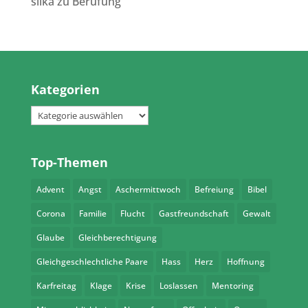
silka
zu
Berufung
Kategorien
Kategorien
Top-Themen
Advent
Angst
Aschermittwoch
Befreiung
Bibel
Corona
Familie
Flucht
Gastfreundschaft
Gewalt
Glaube
Gleichberechtigung
Gleichgeschlechtliche Paare
Hass
Herz
Hoffnung
Karfreitag
Klage
Krise
Loslassen
Mentoring