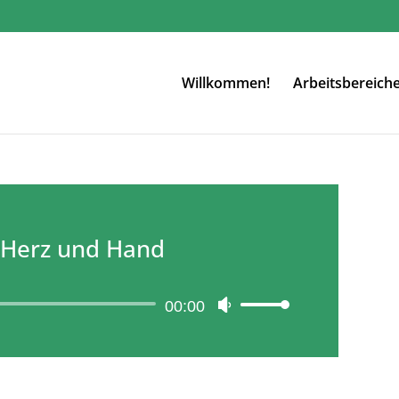
Willkommen!
Arbeitsbereich
, Herz und Hand
Audio-
00:00
Pfeiltasten
Player
Hoch/Runter
benutzen,
um