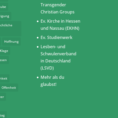
Transgender
aube
Christian Groups
tigung
Ev. Kirche in Hessen
chtliche
und Nassau (EKHN)
Ev. Studienwerk
Hoffnung
Lesben- und
Klage
Schwulenverband
assen
in Deutschland
(LSVD)
Mehr als du
hkeit
glaubst!
Offenheit
eer
tag