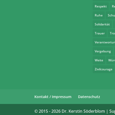
Respekt
R
Ruhe
Schu
Solidarität
Trauer
Tro
Verantwortu
Vergebung
Weite
Wür
Zivilcourage
Kontakt / Impressum
Datenschutz
© 2015 -
2026
Dr. Kerstin Söderblom | Su