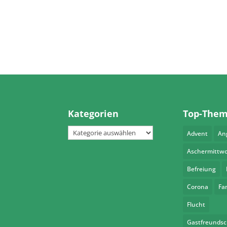
Kategorien
Top-The
Kategorien
Advent
An
Aschermittw
Befreiung
Corona
Fa
Flucht
Gastfreundsc