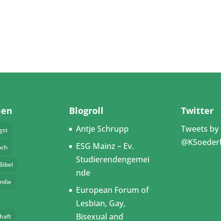
men
Blogroll
Twitter
Antje Schrupp
Tweets by
gst
@KSoeder
ESG Mainz – Ev.
och
Studierendengemei
Bibel
nde
milie
European Forum of
Lesbian, Gay,
Bisexual and
haft