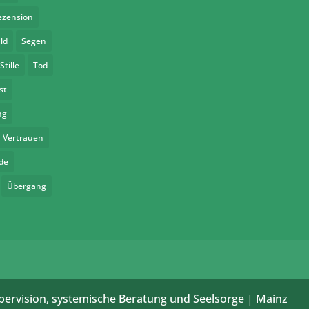
ezension
ld
Segen
Stille
Tod
st
ng
Vertrauen
de
Übergang
pervision, systemische Beratung und Seelsorge | Mainz