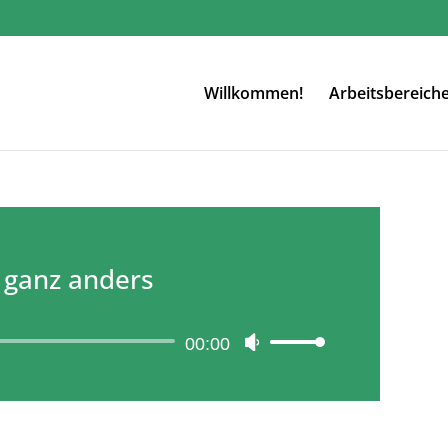
Willkommen!
Arbeitsbereich
 ganz anders
Audio-
00:00
Pfeiltasten
Player
Hoch/Runter
benutzen,
um