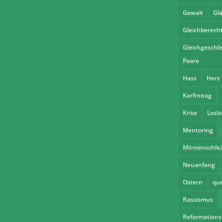
Gewalt
Gl
Gleichberech
Gleichgeschle
Paare
Hass
Herz
Karfreitag
Krise
Losl
Mentoring
Mitmenschlic
Neuanfang
Ostern
qu
Rassismus
Reformations