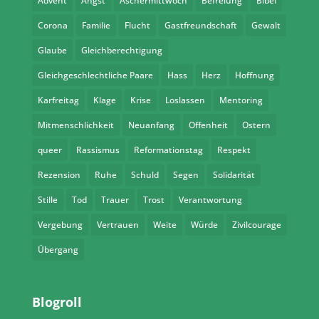
Advent
Angst
Aschermittwoch
Befreiung
Bibel
Corona
Familie
Flucht
Gastfreundschaft
Gewalt
Glaube
Gleichberechtigung
Gleichgeschlechtliche Paare
Hass
Herz
Hoffnung
Karfreitag
Klage
Krise
Loslassen
Mentoring
Mitmenschlichkeit
Neuanfang
Offenheit
Ostern
queer
Rassismus
Reformationstag
Respekt
Rezension
Ruhe
Schuld
Segen
Solidarität
Stille
Tod
Trauer
Trost
Verantwortung
Vergebung
Vertrauen
Weite
Würde
Zivilcourage
Übergang
Blogroll