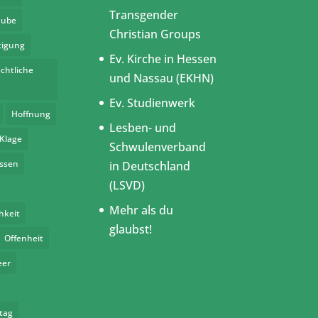
Transgender
aube
Christian Groups
tigung
Ev. Kirche in Hessen
chtliche
und Nassau (EKHN)
Ev. Studienwerk
Hoffnung
Lesben- und
Klage
Schwulenverband
assen
in Deutschland
(LSVD)
Mehr als du
hkeit
glaubst!
Offenheit
eer
tag