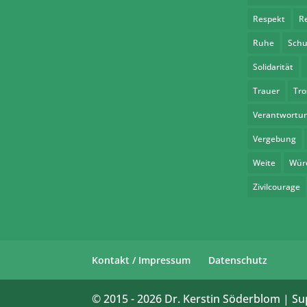
Respekt
R
Ruhe
Schu
Solidarität
Trauer
Tro
Verantwortu
Vergebung
Weite
Wür
Zivilcourage
Kontakt / Impressum
Datenschutz
© 2015 -
2026
Dr. Kerstin Söderblom | Su