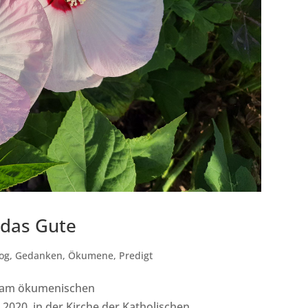
 das Gute
og
,
Gedanken
,
Ökumene
,
Predigt
h am ökumenischen
 2020 in der Kirche der Katholischen