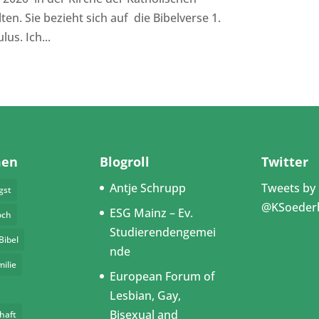
n. Sie bezieht sich auf die Bibelverse 1.
us. Ich...
men
Blogroll
Twitter
Antje Schrupp
Tweets by
gst
@KSoeder
ESG Mainz – Ev.
och
Studierendengemei
Bibel
nde
milie
European Forum of
Lesbian, Gay,
Bisexual and
haft