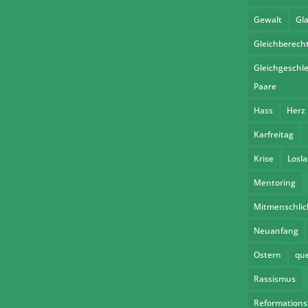
Gewalt
Gl
Gleichberech
Gleichgeschle
Paare
Hass
Herz
Karfreitag
Krise
Losl
Mentoring
Mitmenschlic
Neuanfang
Ostern
qu
Rassismus
Reformations