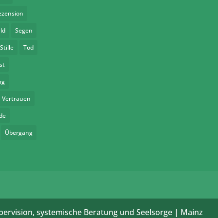
ezension
ld
Segen
Stille
Tod
st
ng
Vertrauen
de
Übergang
pervision, systemische Beratung und Seelsorge | Mainz