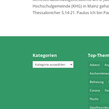
Hochschulgemeinde (KHG) in Mainz gehalte
Thessalonicher 5,14-21. Paulus Ich bin Paul
Kategorien
Top-The
Kategorien
Advent
An
Aschermittw
Befreiung
Corona
Fa
Flucht
Gastfreundsc