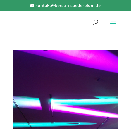
kontakt@kerstin-soederblom.de