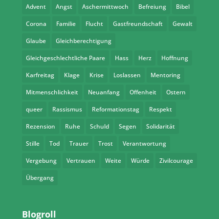
Advent
Angst
Aschermittwoch
Befreiung
Bibel
Corona
Familie
Flucht
Gastfreundschaft
Gewalt
Glaube
Gleichberechtigung
Gleichgeschlechtliche Paare
Hass
Herz
Hoffnung
Karfreitag
Klage
Krise
Loslassen
Mentoring
Mitmenschlichkeit
Neuanfang
Offenheit
Ostern
queer
Rassismus
Reformationstag
Respekt
Rezension
Ruhe
Schuld
Segen
Solidarität
Stille
Tod
Trauer
Trost
Verantwortung
Vergebung
Vertrauen
Weite
Würde
Zivilcourage
Übergang
Blogroll