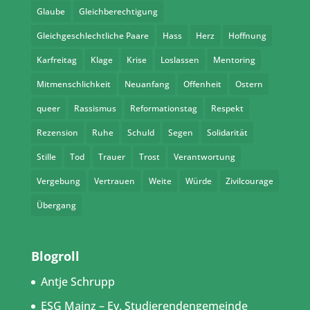
Glaube
Gleichberechtigung
Gleichgeschlechtliche Paare
Hass
Herz
Hoffnung
Karfreitag
Klage
Krise
Loslassen
Mentoring
Mitmenschlichkeit
Neuanfang
Offenheit
Ostern
queer
Rassismus
Reformationstag
Respekt
Rezension
Ruhe
Schuld
Segen
Solidarität
Stille
Tod
Trauer
Trost
Verantwortung
Vergebung
Vertrauen
Weite
Würde
Zivilcourage
Übergang
Blogroll
Antje Schrupp
ESG Mainz – Ev. Studierendengemeinde