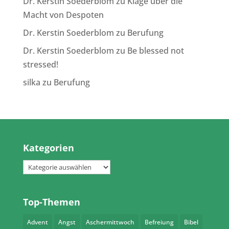
Dr. Kerstin Soederblom
zu
Klage über die
Macht von Despoten
Dr. Kerstin Soederblom
zu
Berufung
Dr. Kerstin Soederblom
zu
Be blessed not
stressed!
silka
zu
Berufung
Kategorien
Kategorien
Top-Themen
Advent
Angst
Aschermittwoch
Befreiung
Bibel