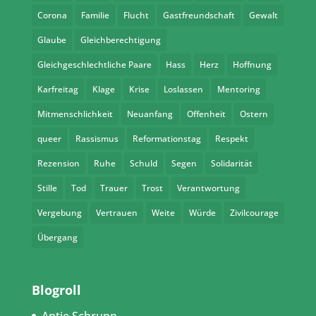
Corona
Familie
Flucht
Gastfreundschaft
Gewalt
Glaube
Gleichberechtigung
Gleichgeschlechtliche Paare
Hass
Herz
Hoffnung
Karfreitag
Klage
Krise
Loslassen
Mentoring
Mitmenschlichkeit
Neuanfang
Offenheit
Ostern
queer
Rassismus
Reformationstag
Respekt
Rezension
Ruhe
Schuld
Segen
Solidarität
Stille
Tod
Trauer
Trost
Verantwortung
Vergebung
Vertrauen
Weite
Würde
Zivilcourage
Übergang
Blogroll
Antje Schrupp