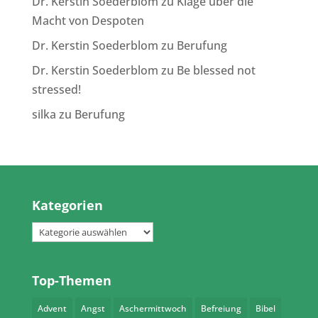
Dr. Kerstin Soederblom
zu
Klage über die
Macht von Despoten
Dr. Kerstin Soederblom
zu
Berufung
Dr. Kerstin Soederblom
zu
Be blessed not
stressed!
silka
zu
Berufung
Kategorien
Kategorien
Top-Themen
Advent
Angst
Aschermittwoch
Befreiung
Bibel