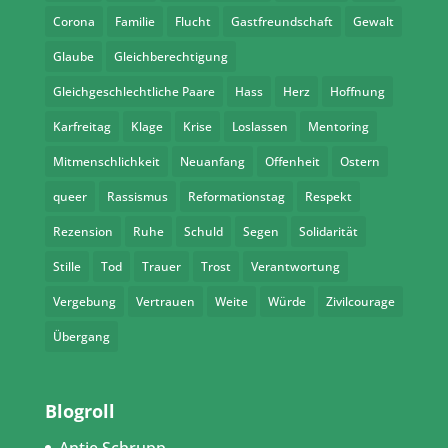
Corona
Familie
Flucht
Gastfreundschaft
Gewalt
Glaube
Gleichberechtigung
Gleichgeschlechtliche Paare
Hass
Herz
Hoffnung
Karfreitag
Klage
Krise
Loslassen
Mentoring
Mitmenschlichkeit
Neuanfang
Offenheit
Ostern
queer
Rassismus
Reformationstag
Respekt
Rezension
Ruhe
Schuld
Segen
Solidarität
Stille
Tod
Trauer
Trost
Verantwortung
Vergebung
Vertrauen
Weite
Würde
Zivilcourage
Übergang
Blogroll
Antje Schrupp