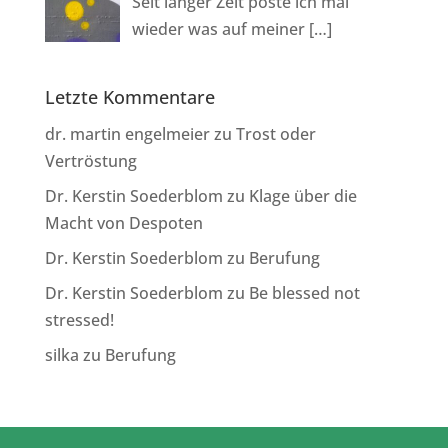
Seit langer Zeit poste ich mal
wieder was auf meiner
[…]
Letzte Kommentare
dr. martin engelmeier
zu
Trost oder
Vertröstung
Dr. Kerstin Soederblom
zu
Klage über die
Macht von Despoten
Dr. Kerstin Soederblom
zu
Berufung
Dr. Kerstin Soederblom
zu
Be blessed not
stressed!
silka
zu
Berufung