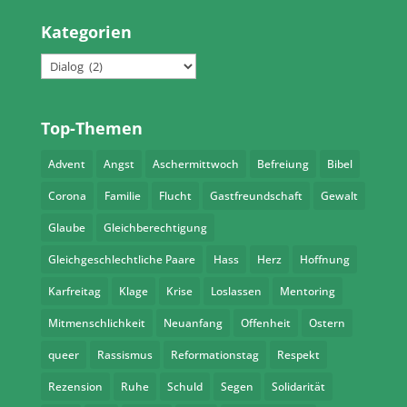
Kategorien
Kategorien
Top-Themen
Advent
Angst
Aschermittwoch
Befreiung
Bibel
Corona
Familie
Flucht
Gastfreundschaft
Gewalt
Glaube
Gleichberechtigung
Gleichgeschlechtliche Paare
Hass
Herz
Hoffnung
Karfreitag
Klage
Krise
Loslassen
Mentoring
Mitmenschlichkeit
Neuanfang
Offenheit
Ostern
queer
Rassismus
Reformationstag
Respekt
Rezension
Ruhe
Schuld
Segen
Solidarität