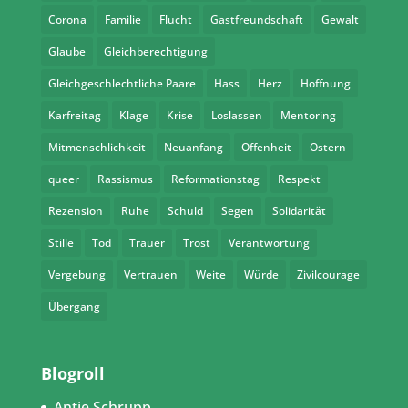
Corona
Familie
Flucht
Gastfreundschaft
Gewalt
Glaube
Gleichberechtigung
Gleichgeschlechtliche Paare
Hass
Herz
Hoffnung
Karfreitag
Klage
Krise
Loslassen
Mentoring
Mitmenschlichkeit
Neuanfang
Offenheit
Ostern
queer
Rassismus
Reformationstag
Respekt
Rezension
Ruhe
Schuld
Segen
Solidarität
Stille
Tod
Trauer
Trost
Verantwortung
Vergebung
Vertrauen
Weite
Würde
Zivilcourage
Übergang
Blogroll
Antje Schrupp