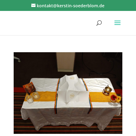
kontakt@kerstin-soederblom.de