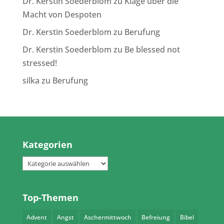
Dr. Kerstin Soederblom
zu
Klage über die
Macht von Despoten
Dr. Kerstin Soederblom
zu
Berufung
Dr. Kerstin Soederblom
zu
Be blessed not
stressed!
silka
zu
Berufung
Kategorien
Kategorien
Top-Themen
Advent
Angst
Aschermittwoch
Befreiung
Bibel