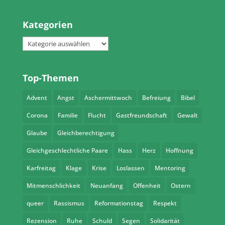
Kategorien
Kategorien
Top-Themen
Advent
Angst
Aschermittwoch
Befreiung
Bibel
Corona
Familie
Flucht
Gastfreundschaft
Gewalt
Glaube
Gleichberechtigung
Gleichgeschlechtliche Paare
Hass
Herz
Hoffnung
Karfreitag
Klage
Krise
Loslassen
Mentoring
Mitmenschlichkeit
Neuanfang
Offenheit
Ostern
queer
Rassismus
Reformationstag
Respekt
Rezension
Ruhe
Schuld
Segen
Solidarität