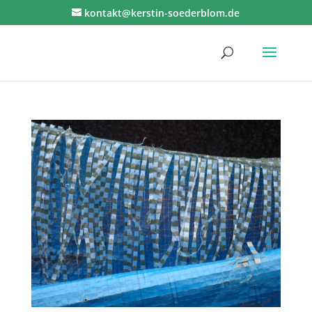
kontakt@kerstin-soederblom.de