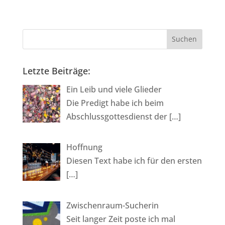
t
e
r
n
a
Letzte Beiträge:
t
i
Ein Leib und viele Glieder
v
Die Predigt habe ich beim
e
Abschlussgottesdienst der
[…]
:
Hoffnung
Diesen Text habe ich für den ersten
[…]
Zwischenraum-Sucherin
Seit langer Zeit poste ich mal