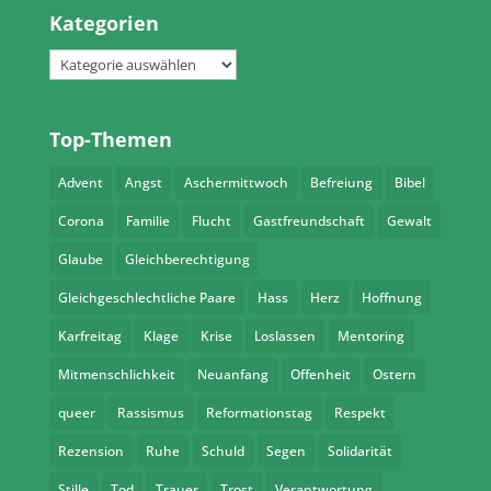
Kategorien
Kategorien
Top-Themen
Advent
Angst
Aschermittwoch
Befreiung
Bibel
Corona
Familie
Flucht
Gastfreundschaft
Gewalt
Glaube
Gleichberechtigung
Gleichgeschlechtliche Paare
Hass
Herz
Hoffnung
Karfreitag
Klage
Krise
Loslassen
Mentoring
Mitmenschlichkeit
Neuanfang
Offenheit
Ostern
queer
Rassismus
Reformationstag
Respekt
Rezension
Ruhe
Schuld
Segen
Solidarität
Stille
Tod
Trauer
Trost
Verantwortung