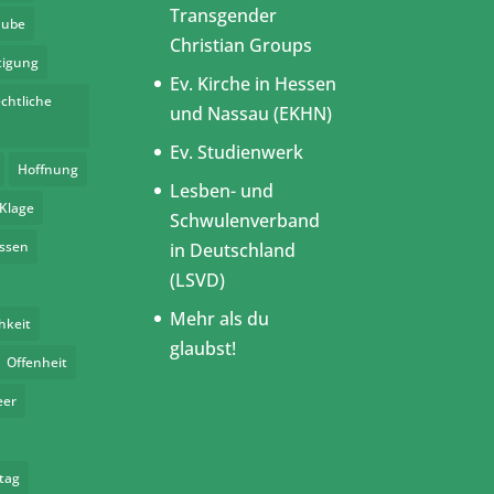
Transgender
aube
Christian Groups
tigung
Ev. Kirche in Hessen
chtliche
und Nassau (EKHN)
Ev. Studienwerk
Hoffnung
Lesben- und
Klage
Schwulenverband
assen
in Deutschland
(LSVD)
Mehr als du
hkeit
glaubst!
Offenheit
eer
tag