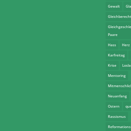
Gewalt
Gl
Gleichberech
Gleichgeschle
Paare
Hass
Herz
Karfreitag
Krise
Losl
Mentoring
Mitmenschlic
Neuanfang
Ostern
qu
Rassismus
Reformations