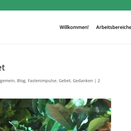
Willkommen!
Arbeitsbereich
et
lgemein
,
Blog
,
Fastenimpulse
,
Gebet
,
Gedanken
|
2