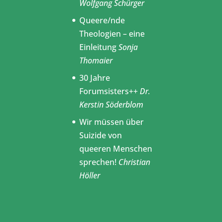
Wolfgang Schürger
Queere/nde
Theologien – eine
Einleitung
Sonja
Thomaier
30 Jahre
Forumsisters++
Dr.
Kerstin Söderblom
Wir müssen über
Suizide von
queeren Menschen
sprechen!
Christian
Höller