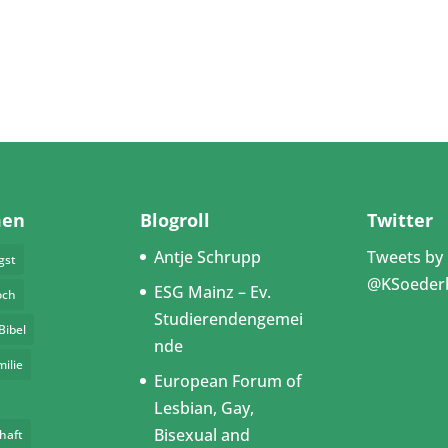
men
Blogroll
Twitter
Antje Schrupp
Tweets by
gst
@KSoeder
ESG Mainz – Ev.
och
Studierendengemei
Bibel
nde
milie
European Forum of
Lesbian, Gay,
Bisexual and
haft