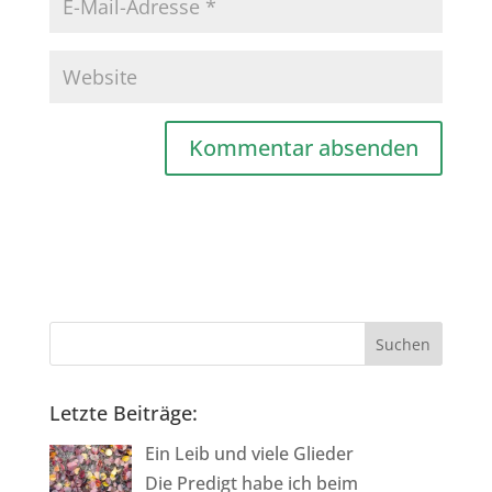
A
l
t
e
r
n
a
Letzte Beiträge:
t
i
Ein Leib und viele Glieder
v
Die Predigt habe ich beim