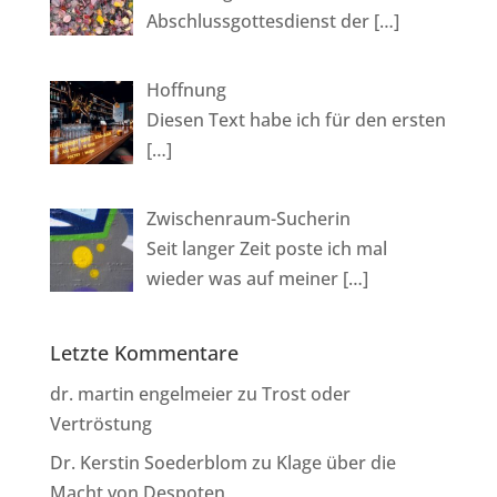
e
Abschlussgottesdienst der
[…]
:
Hoffnung
Diesen Text habe ich für den ersten
[…]
Zwischenraum-Sucherin
Seit langer Zeit poste ich mal
wieder was auf meiner
[…]
Letzte Kommentare
dr. martin engelmeier
zu
Trost oder
Vertröstung
Dr. Kerstin Soederblom
zu
Klage über die
Macht von Despoten