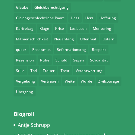
Glaube
Gleichberechtigung
Gleichgeschlechtliche Paare
Hass
Herz
Hoffnung
Karfreitag
Klage
Krise
Loslassen
Mentoring
Mitmenschlichkeit
Neuanfang
Offenheit
Ostern
queer
Rassismus
Reformationstag
Respekt
Rezension
Ruhe
Schuld
Segen
Solidarität
Stille
Tod
Trauer
Trost
Verantwortung
Vergebung
Vertrauen
Weite
Würde
Zivilcourage
Übergang
Blogroll
Antje Schrupp