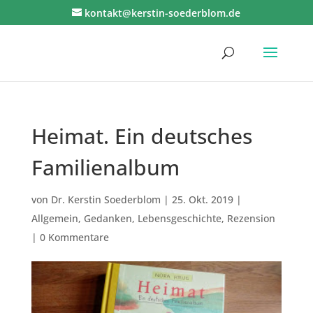
kontakt@kerstin-soederblom.de
Heimat. Ein deutsches
Familienalbum
von
Dr. Kerstin Soederblom
|
25. Okt. 2019
|
Allgemein
,
Gedanken
,
Lebensgeschichte
,
Rezension
|
0 Kommentare