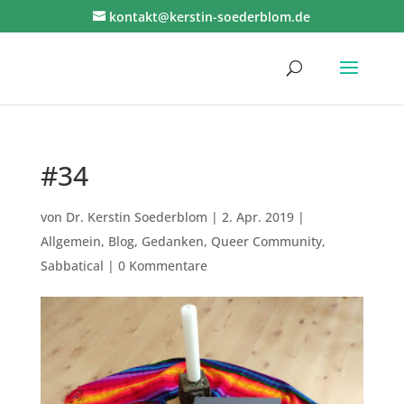
kontakt@kerstin-soederblom.de
#34
von
Dr. Kerstin Soederblom
|
2. Apr. 2019
|
Allgemein
,
Blog
,
Gedanken
,
Queer Community
,
Sabbatical
|
0 Kommentare