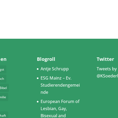
men
Blogroll
Twitter
Antje Schrupp
Tweets by
gst
@KSoeder
ESG Mainz – Ev.
och
Studierendengemei
Bibel
nde
milie
European Forum of
Lesbian, Gay,
Bisexual and
haft