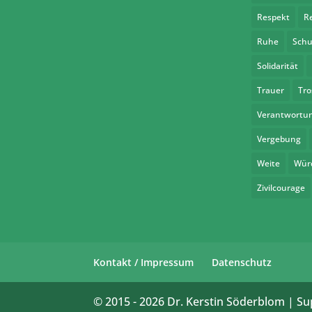
Respekt
R
Ruhe
Schu
Solidarität
Trauer
Tro
Verantwortu
Vergebung
Weite
Wür
Zivilcourage
Kontakt / Impressum
Datenschutz
© 2015 -
2026
Dr. Kerstin Söderblom | Su