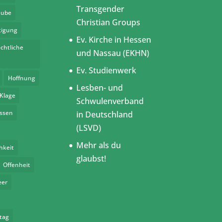
Transgender
aube
Christian Groups
tigung
Ev. Kirche in Hessen
chtliche
und Nassau (EKHN)
Ev. Studienwerk
Hoffnung
Lesben- und
Klage
Schwulenverband
assen
in Deutschland
(LSVD)
Mehr als du
hkeit
glaubst!
Offenheit
eer
tag