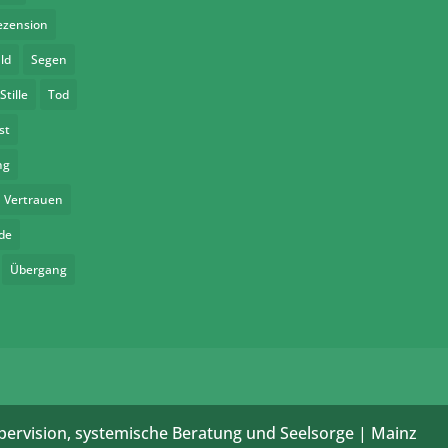
ezension
ld
Segen
Stille
Tod
st
ng
Vertrauen
de
Übergang
pervision, systemische Beratung und Seelsorge | Mainz