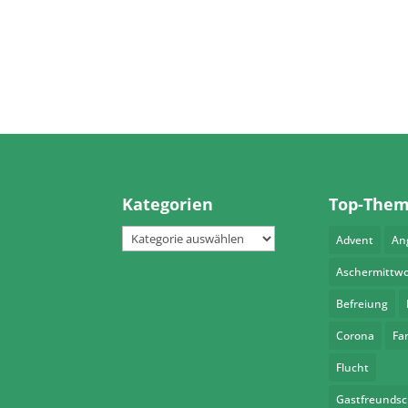
Kategorien
Top-The
Kategorien
Advent
An
Aschermittw
Befreiung
Corona
Fa
Flucht
Gastfreundsc