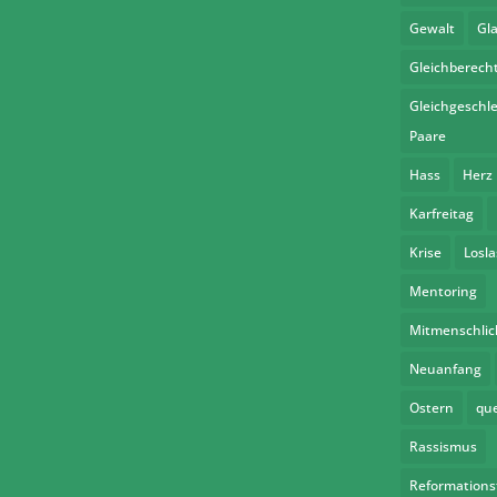
Gewalt
Gl
Gleichberech
Gleichgeschle
Paare
Hass
Herz
Karfreitag
Krise
Losl
Mentoring
Mitmenschlic
Neuanfang
Ostern
qu
Rassismus
Reformations