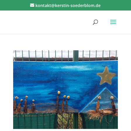
kontakt@kerstin-soederblom.de