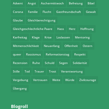
Advent
Angst
Aschermittwoch
Befreiung
Bibel
Corona
Familie
Flucht
Gastfreundschaft
Gewalt
Glaube
Gleichberechtigung
Gleichgeschlechtliche Paare
Hass
Herz
Hoffnung
Karfreitag
Klage
Krise
Loslassen
Mentoring
Mitmenschlichkeit
Neuanfang
Offenheit
Ostern
queer
Rassismus
Reformationstag
Respekt
Rezension
Ruhe
Schuld
Segen
Solidarität
Stille
Tod
Trauer
Trost
Verantwortung
Vergebung
Vertrauen
Weite
Würde
Zivilcourage
Übergang
Blogroll