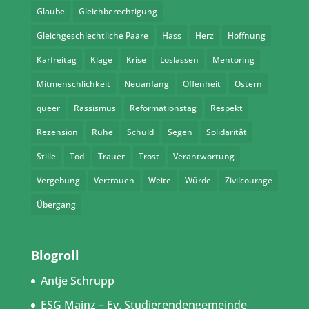
Glaube
Gleichberechtigung
Gleichgeschlechtliche Paare
Hass
Herz
Hoffnung
Karfreitag
Klage
Krise
Loslassen
Mentoring
Mitmenschlichkeit
Neuanfang
Offenheit
Ostern
queer
Rassismus
Reformationstag
Respekt
Rezension
Ruhe
Schuld
Segen
Solidarität
Stille
Tod
Trauer
Trost
Verantwortung
Vergebung
Vertrauen
Weite
Würde
Zivilcourage
Übergang
Blogroll
Antje Schrupp
ESG Mainz – Ev. Studierendengemeinde