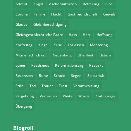
Advent
Angst
Aschermittwoch
Befreiung
Bibel
Corona
Familie
Flucht
Gastfreundschaft
Gewalt
Glaube
Gleichberechtigung
Gleichgeschlechtliche Paare
Hass
Herz
Hoffnung
Karfreitag
Klage
Krise
Loslassen
Mentoring
Mitmenschlichkeit
Neuanfang
Offenheit
Ostern
queer
Rassismus
Reformationstag
Respekt
Rezension
Ruhe
Schuld
Segen
Solidarität
Stille
Tod
Trauer
Trost
Verantwortung
Vergebung
Vertrauen
Weite
Würde
Zivilcourage
Übergang
Blogroll