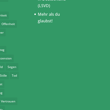
(LSVD)
Mehr als du
hkeit
glaubst!
Offenheit
eer
tag
ezension
ld
Segen
Stille
Tod
st
ng
Vertrauen
de