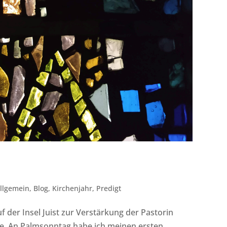
llgemein
,
Blog
,
Kirchenjahr
,
Predigt
f der Insel Juist zur Verstärkung der Pastorin
e. An Palmsonntag habe ich meinen ersten