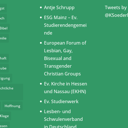
Antje Schrupp
Tweets by
gst
@KSoeder
ESG Mainz – Ev.
och
Studierendengemei
Bibel
nde
milie
European Forum of
Lesbian, Gay,
Bisexual and
haft
Transgender
aube
Christian Groups
tigung
Ev. Kirche in Hessen
chtliche
und Nassau (EKHN)
Ev. Studienwerk
Hoffnung
Lesben- und
Klage
Schwulenverband
assen
in Deutschland