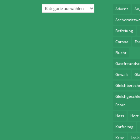
Kategorien
Advent
An
Aschermittw
Befreiung
Corona
Fa
Flucht
Gastfreundsc
Gewalt
Gl
Gleichberech
Gleichgeschle
Paare
Hass
Herz
Karfreitag
Krise
Losl