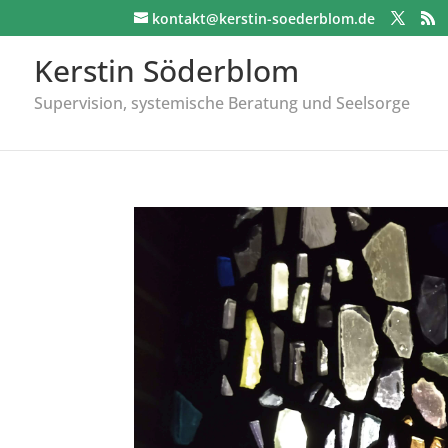
kontakt@kerstin-soederblom.de
Kerstin Söderblom
Supervision, systemische Beratung und Seelsorge