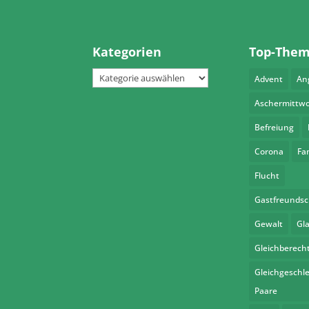
a
t
i
Kategorien
Top-The
v
Kategorien
Advent
An
e
:
Aschermittw
Befreiung
Corona
Fa
Flucht
Gastfreundsc
Gewalt
Gl
Gleichberech
Gleichgeschle
Paare