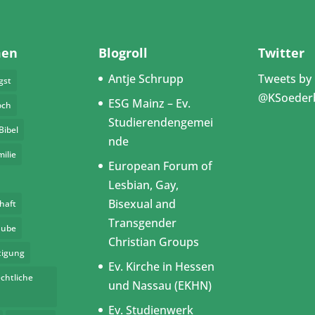
men
Blogroll
Twitter
Antje Schrupp
Tweets by
gst
@KSoeder
ESG Mainz – Ev.
och
Studierendengemei
Bibel
nde
milie
European Forum of
Lesbian, Gay,
Bisexual and
haft
Transgender
aube
Christian Groups
tigung
Ev. Kirche in Hessen
chtliche
und Nassau (EKHN)
Ev. Studienwerk