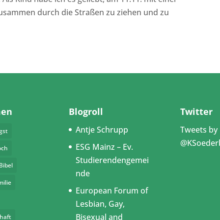
zusammen durch die Straßen zu ziehen und zu
men
Blogroll
Twitter
Antje Schrupp
Tweets by
gst
@KSoeder
ESG Mainz – Ev.
och
Studierendengemei
Bibel
nde
milie
European Forum of
Lesbian, Gay,
Bisexual and
haft