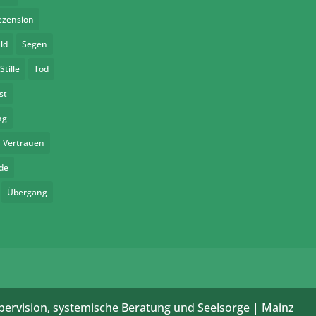
ezension
ld
Segen
Stille
Tod
st
ng
Vertrauen
de
Übergang
pervision, systemische Beratung und Seelsorge | Mainz