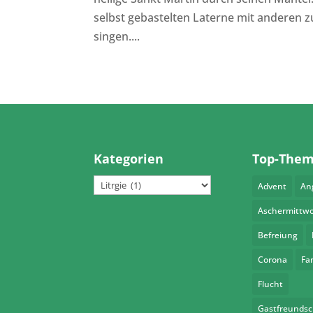
selbst gebastelten Laterne mit anderen 
singen....
Kategorien
Top-The
Kategorien
Advent
An
Aschermittw
Befreiung
Corona
Fa
Flucht
Gastfreundsc