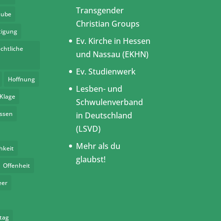
Transgender
aube
Christian Groups
tigung
Ev. Kirche in Hessen
chtliche
und Nassau (EKHN)
Ev. Studienwerk
Hoffnung
Lesben- und
Klage
Schwulenverband
assen
in Deutschland
(LSVD)
Mehr als du
hkeit
glaubst!
Offenheit
eer
tag