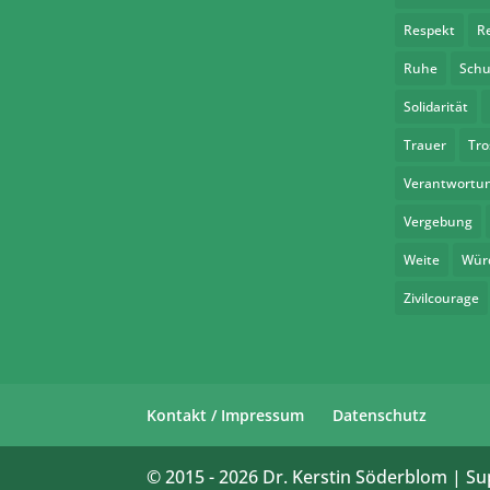
Respekt
R
Ruhe
Schu
Solidarität
Trauer
Tro
Verantwortu
Vergebung
Weite
Wür
Zivilcourage
Kontakt / Impressum
Datenschutz
© 2015 -
2026
Dr. Kerstin Söderblom | Su