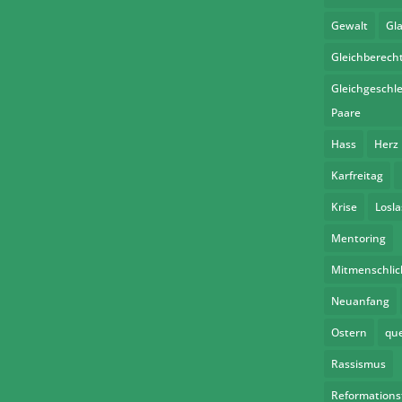
Gewalt
Gl
Gleichberech
Gleichgeschle
Paare
Hass
Herz
Karfreitag
Krise
Losl
Mentoring
Mitmenschlic
Neuanfang
Ostern
qu
Rassismus
Reformations