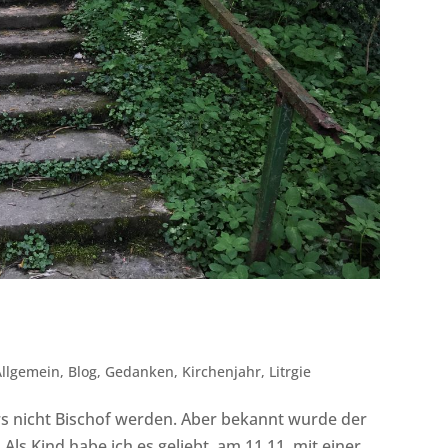
Allgemein
,
Blog
,
Gedanken
,
Kirchenjahr
,
Litrgie
s nicht Bischof werden. Aber bekannt wurde der
Als Kind habe ich es geliebt, am 11.11. mit einer