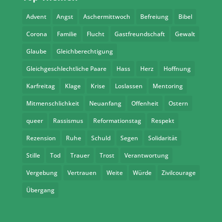
Advent
Angst
Aschermittwoch
Befreiung
Bibel
Corona
Familie
Flucht
Gastfreundschaft
Gewalt
Glaube
Gleichberechtigung
Gleichgeschlechtliche Paare
Hass
Herz
Hoffnung
Karfreitag
Klage
Krise
Loslassen
Mentoring
Mitmenschlichkeit
Neuanfang
Offenheit
Ostern
queer
Rassismus
Reformationstag
Respekt
Rezension
Ruhe
Schuld
Segen
Solidarität
Stille
Tod
Trauer
Trost
Verantwortung
Vergebung
Vertrauen
Weite
Würde
Zivilcourage
Übergang