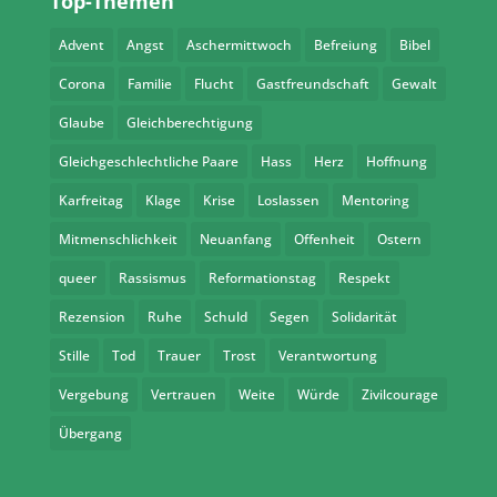
Top-Themen
Advent
Angst
Aschermittwoch
Befreiung
Bibel
Corona
Familie
Flucht
Gastfreundschaft
Gewalt
Glaube
Gleichberechtigung
Gleichgeschlechtliche Paare
Hass
Herz
Hoffnung
Karfreitag
Klage
Krise
Loslassen
Mentoring
Mitmenschlichkeit
Neuanfang
Offenheit
Ostern
queer
Rassismus
Reformationstag
Respekt
Rezension
Ruhe
Schuld
Segen
Solidarität
Stille
Tod
Trauer
Trost
Verantwortung
Vergebung
Vertrauen
Weite
Würde
Zivilcourage
Übergang