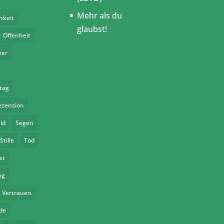
Mehr als du
hkeit
glaubst!
Offenheit
eer
tag
ezension
ld
Segen
Stille
Tod
st
ng
Vertrauen
de