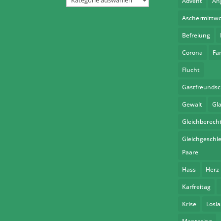
Advent
An
Aschermittw
Befreiung
Corona
Fa
Flucht
Gastfreundsc
Gewalt
Gl
Gleichberech
Gleichgeschle
Paare
Hass
Herz
Karfreitag
Krise
Losl