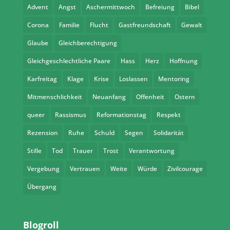
Advent
Angst
Aschermittwoch
Befreiung
Bibel
Corona
Familie
Flucht
Gastfreundschaft
Gewalt
Glaube
Gleichberechtigung
Gleichgeschlechtliche Paare
Hass
Herz
Hoffnung
Karfreitag
Klage
Krise
Loslassen
Mentoring
Mitmenschlichkeit
Neuanfang
Offenheit
Ostern
queer
Rassismus
Reformationstag
Respekt
Rezension
Ruhe
Schuld
Segen
Solidarität
Stille
Tod
Trauer
Trost
Verantwortung
Vergebung
Vertrauen
Weite
Würde
Zivilcourage
Übergang
Blogroll