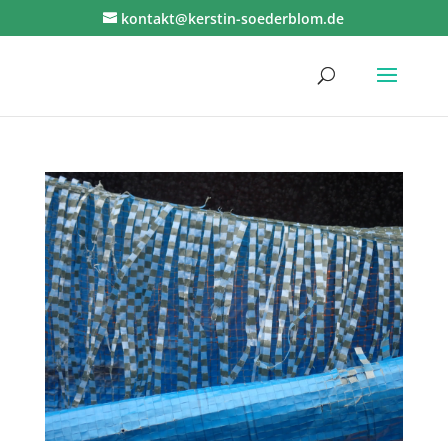
kontakt@kerstin-soederblom.de