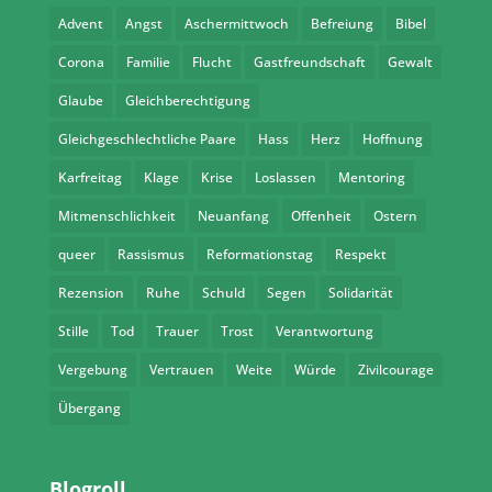
Advent
Angst
Aschermittwoch
Befreiung
Bibel
Corona
Familie
Flucht
Gastfreundschaft
Gewalt
Glaube
Gleichberechtigung
Gleichgeschlechtliche Paare
Hass
Herz
Hoffnung
Karfreitag
Klage
Krise
Loslassen
Mentoring
Mitmenschlichkeit
Neuanfang
Offenheit
Ostern
queer
Rassismus
Reformationstag
Respekt
Rezension
Ruhe
Schuld
Segen
Solidarität
Stille
Tod
Trauer
Trost
Verantwortung
Vergebung
Vertrauen
Weite
Würde
Zivilcourage
Übergang
Blogroll