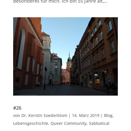
Besonderes für mich. Ich bin 55 Jahre alt,...
#26
von
Dr. Kerstin Soederblom
|
14. März 2019
|
Blog
,
Lebensgeschichte
,
Queer Community
,
Sabbatical