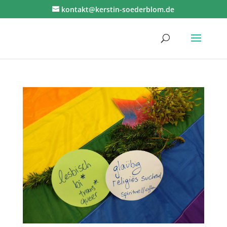
kontakt@kerstin-soederblom.de