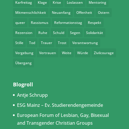
Karfreitag
Klage
Krise
Loslassen
Mentoring
Mitmenschlichkeit
Neuanfang
Offenheit
Ostern
queer
Rassismus
Reformationstag
Respekt
Rezension
Ruhe
Schuld
Segen
Solidarität
Stille
Tod
Trauer
Trost
Verantwortung
Vergebung
Vertrauen
Weite
Würde
Zivilcourage
Übergang
Blogroll
Antje Schrupp
ESG Mainz – Ev. Studierendengemeinde
European Forum of Lesbian, Gay, Bisexual
and Transgender Christian Groups